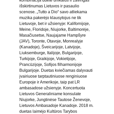
kombinacija duete unikalus ir žavingas 
išskirtinumas Lietuvos ir pasaulio 
scenose. „Tutto a Dio“ savo atliekama 
muzika pakerėjo klausytojus ne tik 
Lietuvoje, bet ir užsienyje: Kalifornijoje, 
Meine, Floridoje, Niujorke, Baltimorėje, 
Masačiusetse, Naujajame Hampšyre 
(JAV), Toronte, Otavoje, Monrealyje 
(Kanadoje), Šveicarijoje, Latvijoje, 
Liuksemburge, Italijoje, Bulgarijoje, 
Turkijoje, Graikijoje, Vokietijoje, 
Prancūzijoje, Sofijos filharmonijoje 
Bulgarijoje. Duetas kviečiamas dalyvauti 
įvairiuose tarptautiniuose renginiuose 
Europoje ir Amerikoje, taip pat LR 
ambasadose užsienyje. Koncertuota 
Lietuvos Generaliniame konsulate 
Niujorke, Jungtinėse Tautose Ženevoje, 
Lietuvos Ambasadoje Kanadoje. 2018 m. 
duetas laimėjo Kultūros Tarybos 