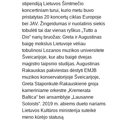
stipendiją Lietuvos Šimtmečio 
koncertiniam turui, kurio metu buvo 
pristatytas 20 koncertų ciklas Europoje 
bei JAV. Žingeidumas ir nuolatinis siekis 
tobulėti tai dar vienas ryškus „Tutto a 
Dio“ narių bruožas: Greta ir Augustinas 
baigę mokslus Lietuvoje vėliau 
tobulinosi Lozanos muzikos universitete 
Šveicarijoje, kur abu baigė dvejas 
magistro laipsnio studijas. Augustinas 
Rakauskas pakviestas dėstyti EMJB 
muzikos konservatorijoje Šveicarijoje, 
Greta Staponkutė-Rakauskienė groja 
kameriniame orkestre „Kremerata 
Baltica“ bei ansamblyje „Lausanne 
Soloists“. 2019 m. abiems dueto nariams 
Lietuvos Kultūros ministerija suteikė 
meno kūrėjo statusą