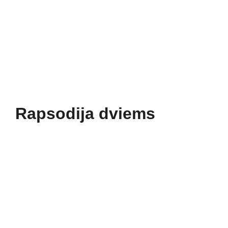
Pradžia
Naujienos
Bažnyčia
Gallery 1252
Mažojo Princo daržas
Šv. Pranciškaus paukšteliai
Mediateka
Veiklos
Apie Mus
Rapsodija dviems