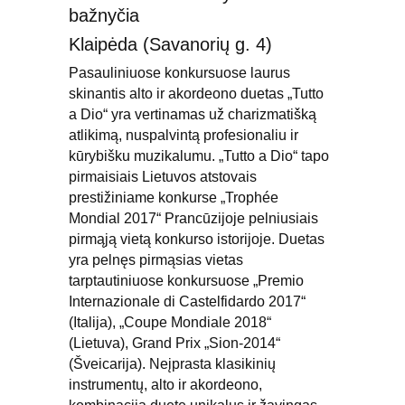
bažnyčia
Klaipėda (Savanorių g. 4)
Pasauliniuose konkursuose laurus 
skinantis alto ir akordeono duetas „Tutto 
a Dio“ yra vertinamas už charizmatišką 
atlikimą, nuspalvintą profesionaliu ir 
kūrybišku muzikalumu. „Tutto a Dio“ tapo 
pirmaisiais Lietuvos atstovais 
prestižiniame konkurse „Trophée 
Mondial 2017“ Prancūzijoje pelniusiais 
pirmąją vietą konkurso istorijoje. Duetas 
yra pelnęs pirmąsias vietas 
tarptautiniuose konkursuose „Premio 
Internazionale di Castelfidardo 2017“ 
(Italija), „Coupe Mondiale 2018“ 
(Lietuva), Grand Prix „Sion-2014“ 
(Šveicarija). Neįprasta klasikinių 
instrumentų, alto ir akordeono, 