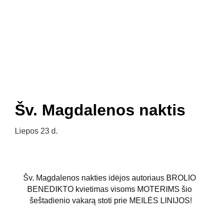
Pradžia
Naujienos
Bažnyčia
Gallery 1252
Mažojo Princo daržas
Šv. Pranciškaus paukšteliai
Mediateka
Veiklos
Apie Mus
Šv. Magdalenos naktis
Liepos 23 d.
Šv. Magdalenos nakties idėjos autoriaus BROLIO 
BENEDIKTO kvietimas visoms MOTERIMS šio 
šeštadienio vakarą stoti prie MEILĖS LINIJOS!