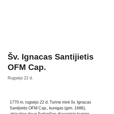
Pradžia
Naujienos
Bažnyčia
Gallery 1252
Mažojo Princo daržas
Šv. Pranciškaus paukšteliai
Mediateka
Veiklos
Apie Mus
Šv. Ignacas Santijietis
OFM Cap.
Rugsėjo 22 d.
1770 m. rugsėjo 22 d. Turine mirė šv. Ignacas 
Santijietis OFM Cap., kunigas (gim. 1686), 
atsisakęs daug žadančios diacezinio kunigo 