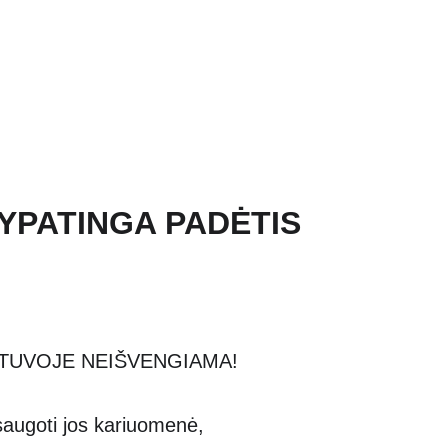
nos
Bažnyčia
Gallery 1252
Mažojo Princo daržas
Šv. Pranciškaus
 YPATINGA PADĖTIS
ETUVOJE NEIŠVENGIAMA!
saugoti jos kariuomenė,