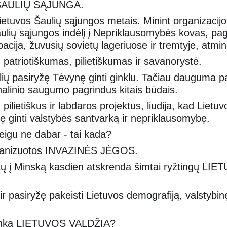
iti ŠAULIŲ SĄJUNGA.
tuvos Šaulių sąjungos metais. Minint organizacijo
ulių sąjungos indėlį į Nepriklausomybės kovas, pag
pacija, žuvusių sovietų lageriuose ir tremtyje, atmi
s: patriotiškumas, pilietiškumas ir savanorystė.
lių pasiryžę Tėvynę ginti ginklu. Tačiau dauguma p
ionalinio saugumo pagrindus kitais būdais.
pilietiškus ir labdaros projektus, liudija, kad Lietuv
ngę ginti valstybės santvarką ir nepriklausomybę.
u ne dabar - tai kada?
organizuotos INVAZINĖS JĖGOS.
estų į Minską kasdien atskrenda šimtai ryžtingų LI
ir pasiryžę pakeisti Lietuvos demografiją, valstybin
sitinka LIETUVOS VALDŽIA?