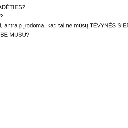
PADĖTIES?
s?
, antraip įrodoma, kad tai ne mūsų TĖVYNĖS SIE
NEBE MŪSŲ?