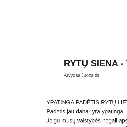
Pradžia
Naujie
RYTŲ SIENA -
Arvydas Juozaitis
YPATINGA PADĖTIS RYTŲ LI
Padėtis jau dabar yra ypatinga.
Jeigu mūsų valstybės negali ap