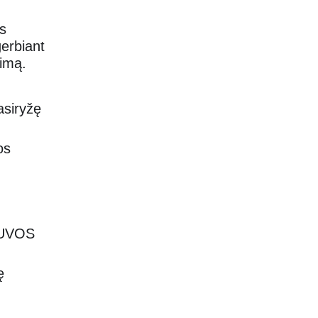
s 
erbiant 
nimą.
asiryžę 
os 
ETUVOS 
ę 