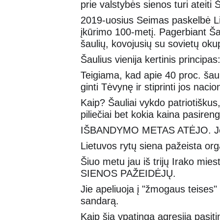
prie valstybės sienos turi ate
2019-uosius Seimas paskelbė Lie
įkūrimo 100-metį. Pagerbiant Ša
šaulių, kovojusių su sovietų oku
Šaulius vienija kertinis principa
Teigiama, kad apie 40 proc. šau
ginti Tėvynę ir stiprinti jos nac
Kaip? Šauliai vykdo patriotiškus, 
piliečiai bet kokia kaina pasire
IŠBANDYMO METAS ATĖJO. Jeig
Lietuvos rytų siena pažeista 
Šiuo metu jau iš trijų Irako mi
SIENOS PAŽEIDĖJŲ.
Jie apeliuoja į "žmogaus teises" 
sandarą.
Kaip šią ypatingą agresiją pa