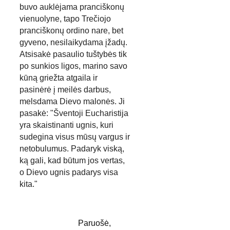
buvo auklėjama pranciškonų 
vienuolyne, tapo Trečiojo 
pranciškonų ordino nare, bet 
gyveno, nesilaikydama įžadų. 
Atsisakė pasaulio tuštybės tik 
po sunkios ligos, marino savo 
kūną griežta atgaila ir 
pasinėrė į meilės darbus, 
melsdama Dievo malonės. Ji 
pasakė: "Šventoji Eucharistija 
yra skaistinanti ugnis, kuri 
sudegina visus mūsų vargus ir 
netobulumus. Padaryk viską, 
ką gali, kad būtum jos vertas, 
o Dievo ugnis padarys visa 
kita."
Paruošė,