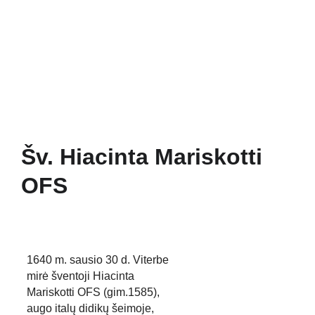
Pradžia
Naujienos
Bažnyčia
Gallery 1252
Mažojo Princo daržas
Šv. Pranciškaus paukšteliai
Mediateka
Veiklos
Apie Mus
Šv. Hiacinta Mariskotti
OFS
1640 m. sausio 30 d. Viterbe 
mirė šventoji Hiacinta 
Mariskotti OFS (gim.1585), 
augo italų didikų šeimoje, 