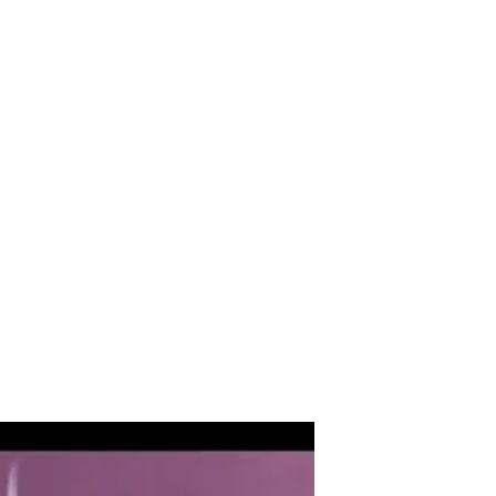
 paukšteliai
Mediateka
Veiklos
Apie Mus