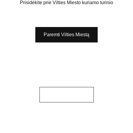
Prisidėkite prie Vilties Miesto kuriamo turinio
Paremti Vilties Miestą
PAREMKITE MUS
Vilties Miestas, 2024