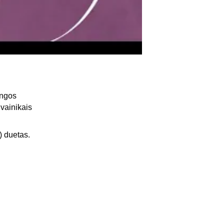
ungos 
 vainikais
) duetas.