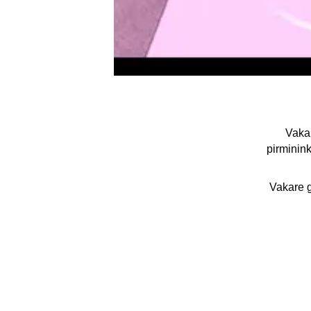
Vakar
pirminink
Vakare g