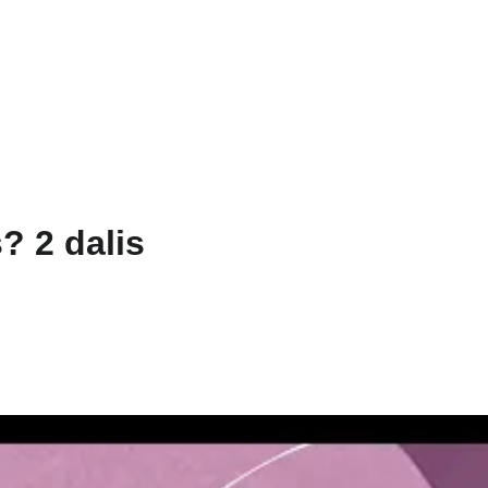
nos
Bažnyčia
Gallery 1252
Mažojo Princo daržas
Šv. Pranciškaus
? 2 dalis