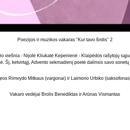
Poezijos ir muzikos vakaras "Kur tavo širdis" 2
o viešnia - Nijolė Kliukatė Kepenienė - Klaipėdos rašytojų sąj
ė. Šį, ketvirtąjį, Advento sekmadienį poetė dalinsis savo sonetų
ros Rimvydo Mitkaus (vargonai) ir Laimono Urbiko (saksofonas
Vakaro vedėjai Brolis Benediktas ir Arūnas Vismantas