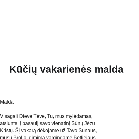
Pradžia
Naujienos
Bažnyčia
Gallery 1252
Mažojo Princo daržas
Šv. Pranciškaus paukšteliai
Mediateka
Veiklos
Apie Mus
Kūčių vakarienės malda
Malda
Visagali Dieve Tėve, Tu, mus mylėdamas, 
atsiuntei į pasaulį savo vienatinį Sūnų Jėzų 
Kristų. Šį vakarą dėkojame už Tavo Sūnaus, 
mūsų Brolio, gimimą vargingame Betliejaus 