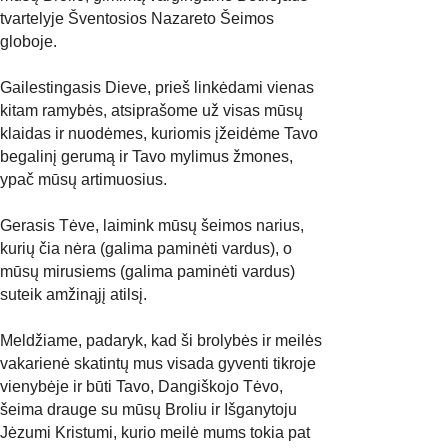
tvartelyje Šventosios Nazareto Šeimos 
globoje.
Gailestingasis Dieve, prieš linkėdami vienas 
kitam ramybės, atsiprašome už visas mūsų 
klaidas ir nuodėmes, kuriomis įžeidėme Tavo 
begalinį gerumą ir Tavo mylimus žmones, 
ypač mūsų artimuosius.
Gerasis Tėve, laimink mūsų šeimos narius, 
kurių čia nėra (galima paminėti vardus), o 
mūsų mirusiems (galima paminėti vardus) 
suteik amžinąjį atilsį.
Meldžiame, padaryk, kad ši brolybės ir meilės 
vakarienė skatintų mus visada gyventi tikroje 
vienybėje ir būti Tavo, Dangiškojo Tėvo, 
šeima drauge su mūsų Broliu ir Išganytoju 
Jėzumi Kristumi, kurio meilė mums tokia pat 