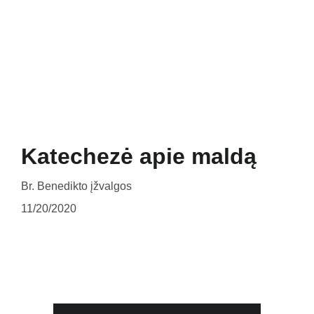
Pradžia
Naujienos
Bažnyčia
Gallery 1252
Mažojo Princo daržas
Šv. Pranciškaus paukšteliai
Mediateka
Veiklos
Apie Mus
Katechezė apie maldą
Br. Benedikto įžvalgos
11/20/2020