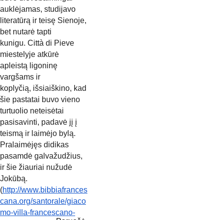
auklėjamas, studijavo 
literatūrą ir teisę Sienoje, 
bet nutarė tapti
kunigu. Città di Pieve 
miestelyje atkūrė 
apleistą ligoninę 
vargšams ir
koplyčią, išsiaiškino, kad 
šie pastatai buvo vieno 
turtuolio neteisėtai
pasisavinti, padavė jį į 
teismą ir laimėjo bylą. 
Pralaimėjęs didikas
pasamdė galvažudžius, 
ir šie žiauriai nužudė 
Jokūbą.
(
http://www.bibbiafrances
cana.org/santorale/giaco
mo-villa-francescano-