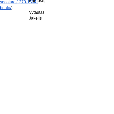
Paruošė,
secolare-1270-1304-
beato/
)
Vytautas 
Jakelis