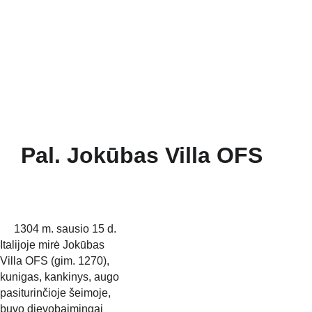
Pradžia
Naujienos
Bažnyčia
Gallery 1252
Mažojo Princo daržas
Šv. Pranciškaus paukšteliai
Mediateka
Veiklos
Apie Mus
Pal. Jokūbas Villa OFS
     1304 m. sausio 15 d. 
Italijoje mirė Jokūbas 
Villa OFS (gim. 1270),
kunigas, kankinys, augo 
pasiturinčioje šeimoje, 
buvo dievobaimingai