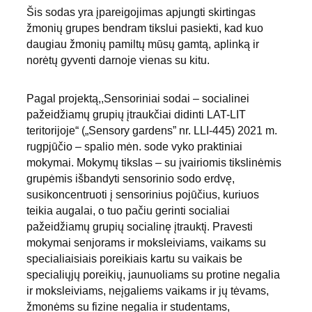
Šis sodas yra įpareigojimas apjungti skirtingas 
žmonių grupes bendram tikslui pasiekti, kad kuo 
daugiau žmonių pamiltų mūsų gamtą, aplinką ir 
norėtų gyventi darnoje vienas su kitu.
Pagal projektą
,,Sensoriniai sodai – socialinei 
pažeidžiamų grupių įtraukčiai didinti LAT-LIT 
teritorijoje“ („Sensory gardens” nr. LLI-445) 2021 m. 
r
ugpjūčio – spalio mėn. sode vyko praktiniai 
mokymai. Mokymų tikslas – su įvairiomis tikslinėmis 
grupėmis išbandyti sensorinio sodo erdvę, 
susikoncentruoti į sensorinius pojūčius, kuriuos 
teikia augalai, o tuo pačiu gerinti socialiai 
pažeidžiamų grupių socialinę įtrauktį. Pravesti 
mokymai senjorams ir moksleiviams, vaikams su 
specialiaisiais poreikiais kartu su vaikais be 
specialiųjų poreikių, jaunuoliams su protine negalia 
ir moksleiviams, neįgaliems vaikams ir jų tėvams, 
žmonėms su fizine negalia ir studentams, 