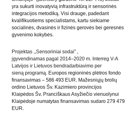
yra sukurti inovatyvią infrastruktūrą ir sensorinės 
integracijos metodiką. Visi drauge, padedant 
kvalifikuotiems specialistams, kartu siekiame 
socialinės, dvasinės ir fizinės gerovės bei geresnės 
gyvenimo kokybės.
Projektas ,,Sensoriniai sodai” , 
įgyvendinamas pagal 2014–2020 m. Interreg V-A 
Latvijos ir Lietuvos bendradarbiavimo per 
sieną programą. 
Europos regioninės plėtros fondo 
finansavimas – 586 493 EUR. Mažesniųjų brolių 
ordino Lietuvos Šv. Kazimiero provincijos 
Klaipėdos Šv. Pranciškaus Asyžiečio vienuolynui 
Klaipėdoje numatytas finansavimas sudaro 279 479 
EUR.