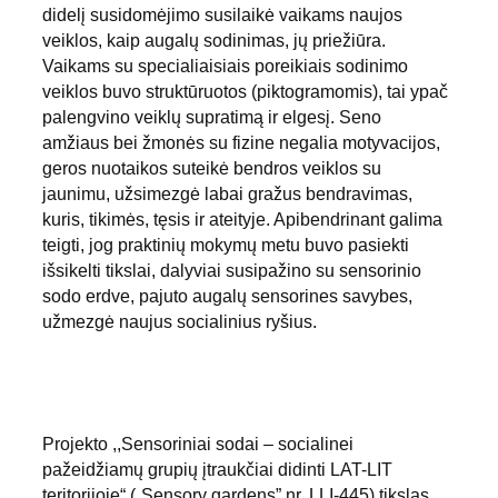
didelį susidomėjimo susilaikė vaikams naujos 
veiklos, kaip augalų sodinimas, jų priežiūra. 
Vaikams su specialiaisiais poreikiais sodinimo 
veiklos buvo struktūruotos (piktogramomis), tai ypač 
palengvino veiklų supratimą ir elgesį. Seno 
amžiaus bei žmonės su fizine negalia motyvacijos, 
geros nuotaikos suteikė bendros veiklos su 
jaunimu, užsimezgė labai gražus bendravimas, 
kuris, tikimės, tęsis ir ateityje. Apibendrinant galima 
teigti, jog praktinių mokymų metu buvo pasiekti 
išsikelti tikslai, dalyviai susipažino su sensorinio 
sodo erdve, pajuto augalų sensorines savybes, 
užmezgė naujus socialinius ryšius.
Projekto ,,Sensoriniai sodai – socialinei 
pažeidžiamų grupių įtraukčiai didinti LAT-LIT 
teritorijoje“ („Sensory gardens” nr. LLI-445) tikslas 