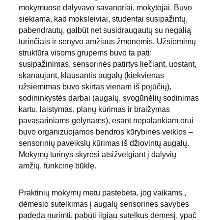
mokymuose dalyvavo savanoriai, mokytojai. Buvo 
siekiama, kad moksleiviai, studentai susipažintų, 
pabendrautų, galbūt net susidraugautų su negalią 
turinčiais ir senyvo amžiaus žmonėmis. Užsiėmimų 
struktūra visoms grupėms buvo ta pati: 
susipažinimas, sensorinės patirtys liečiant, uostant, 
skanaujant, klausantis augalų (kiekvienas 
užsiėmimas buvo skirtas vienam iš pojūčių), 
sodininkystės darbai (augalų, svogūnėlių sodinimas 
kartu, laistymas, planų kūrimas ir braižymas 
pavasariniams gėlynams), esant nepalankiam orui 
buvo organizuojamos bendros kūrybinės veiklos – 
sensorinių paveikslų kūrimas iš džiovintų augalų. 
Mokymų turinys skyrėsi atsižvelgiant į dalyvių 
amžių, funkcinę būklę.
Praktinių mokymų metu pastebėta, jog vaikams , 
dėmesio sutelkimas į augalų sensorines savybes 
padeda nurimti, pabūti ilgiau sutelkus dėmesį, ypač 