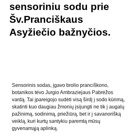
sensoriniu sodu prie
Šv.Pranciškaus
Asyžiečio bažnyčios.
Sensorinis sodas, įgavo brolio pranciškono, 
botanikos tėvo Jurgio Ambraziejaus Pabrėžos 
vardą. Tai įpareigojo sudėti visą širdį į sodo kūrimą, 
skatinti kuo daugiau žmonių įsijungti ne tik į augalų 
pažinimą, sodinimą, priežiūrą, bet ir į savanorišką 
veiklą, kuri kurtų santykiu paremtą mūsų 
gyvenamąją aplinką.