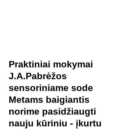
Pradžia
Naujienos
Bažnyčia
Gallery 1252
Mažojo Princo daržas
Šv. Pranciškaus paukšteliai
Mediateka
Veiklos
Apie Mus
Praktiniai mokymai
J.A.Pabrėžos
sensoriniame sode
Metams baigiantis
norime pasidžiaugti
nauju kūriniu - įkurtu