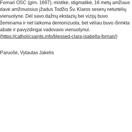
Fornari OSC (gim. 1697), mistikė, stigmatikė, 16 metų amžiaus 
davė amžinuosius įžadus Todžio Šv. Klaros seserų neturtėlių 
vienuolyne. Dėl savo dažnų ekstazių bei vizijų buvo 
žeminama ir net laikoma demonizuota, bet vėliau buvo išrinkta 
abate ir pavyzdingai vadovavo vienuolynui. 
(
https://catholicsaints.info/blessed-clara-isabella-fornari/
) 
Paruošė, Vytautas Jakelis