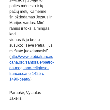
24-osios į 25-ąją to 
paties mėnesio ir tų 
pačių metų Kamerine,
šnibždėdamas Jėzaus ir 
Marijos vardus. Mirė 
ramus ir toks laimingas, 
kad
vienas iš jo brolių 
sušuko: "Tėve Petrai, jūs 
mirštate juokdamasis!".
(
http://www.bibbiafrances
cana.org/santorale/pietro-
da-mogliano-religioso-
francescano-1435-c-
1490-beato/
)
Paruošė, Vytautas 
Jakelis