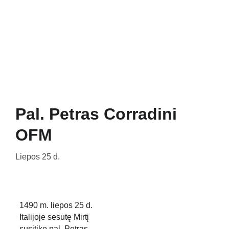
Pradžia
Naujienos
Bažnyčia
Gallery 1252
Mažojo Princo daržas
Šv. Pranciškaus paukšteliai
Mediateka
Veiklos
Apie Mus
Pal. Petras Corradini
OFM
Liepos 25 d.
1490 m. liepos 25 d. 
Italijoje sesutę Mirtį 
susitiko pal. Petras