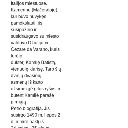
Italijos miestuose. 
Kamerine (Mačeratoje), 
kur buvo nuvykęs 
pamokslauti, jis 
susipažino ir
susidraugavo su miesto 
valdovu Džiulijumi 
Čezare da Varano, kuris 
turėjo
dukterį Kamilę Batistą, 
vienuolę klarisę. Tarp šių 
dviejų dvasinių
asmenų iš karto 
užsimezgė gilus ryšys, ir 
būtent Kamilė parašė 
pirmąją
Petro biografiją. Jis 
susirgo 1490 m. liepos 2 
d. ir mirė naktį iš