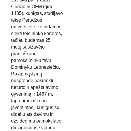
Corradini OFM (gim. 
1435), kunigas, studijavo 
teisę Perudžos
universitete, ketindamas 
siekti teisininko karjeros, 
tačiau būdamas 25
metų susižavėjo 
pranciškonų 
pamokslininku tėvu 
Dominyku Leonesiečiu. 
Po apmąstymų 
nusprendė pasirinkti 
neturto ir apaštalavimo 
gyvenimą ir 1467 m. 
tapo pranciškonu. 
Įšventintas į kunigus su 
dideliu atsidavimu ir
užsidegimu pamokslavo 
didžiuosiuose vidurio 