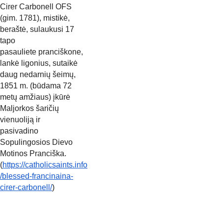
Cirer Carbonell OFS 
(gim. 1781), mistikė, 
beraštė, sulaukusi 17 
tapo
pasauliete pranciškone, 
lankė ligonius, sutaikė 
daug nedarnių šeimų,
1851 m. (būdama 72 
metų amžiaus) įkūrė 
Maljorkos šaričių 
vienuoliją ir
pasivadino 
Sopulingosios Dievo 
Motinos Pranciška.
(
https://catholicsaints.info
/blessed-francinaina-
cirer-carbonell/
)