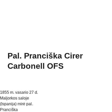
Pradžia
Naujienos
Bažnyčia
Gallery 1252
Mažojo Princo daržas
Šv. Pranciškaus paukšteliai
Mediateka
Veiklos
Apie Mus
Pal. Pranciška Cirer
Carbonell OFS
1855 m. vasario 27 d. 
Maljorkos saloje 
(Ispanija) mirė pal. 
Pranciška