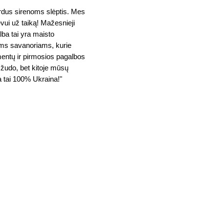
rdus sirenoms slėptis. Mes 
ui už taiką! Mažesnieji 
ba tai yra maisto 
ams savanoriams, kurie 
mentų ir pirmosios pagalbos 
 žudo, bet kitoje mūsų 
 tai 100% Ukraina!" 