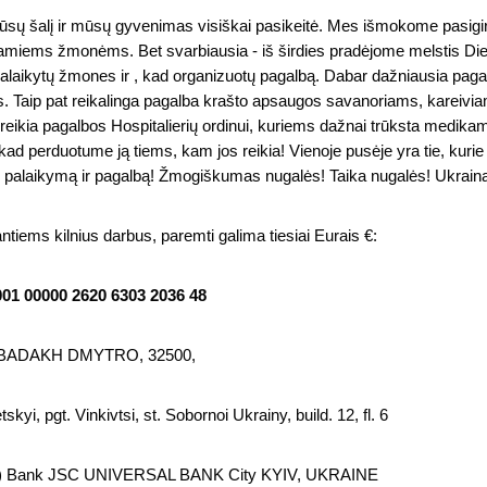
mūsų šalį ir mūsų gyvenimas visiškai pasikeitė. Mes išmokome pasigi
miems žmonėms. Bet svarbiausia - iš širdies pradėjome melstis Diev
 palaikytų žmones ir , kad organizuotų pagalbą. Dabar dažniausia pagal
s. Taip pat reikalinga pagalba krašto apsaugos savanoriams, kareivi
r reikia pagalbos Hospitalierių ordinui, kuriems dažnai trūksta medika
ad perduotume ją tiems, kam jos reikia! Vienoje pusėje yra tie, kurie
rų palaikymą ir pagalbą! Žmogiškumas nugalės! Taika nugalės! Ukraina
tiems kilnius darbus, paremti galima tiesiai Eurais €:
01 00000 2620 6303 2036 48 
SABADAKH DMYTRO, 32500, 
kyi, pgt. Vinkivtsi, st. Sobornoi Ukrainy, build. 12, fl. 6 
іара) Bank JSC UNIVERSAL BANK City KYIV, UKRAINE 