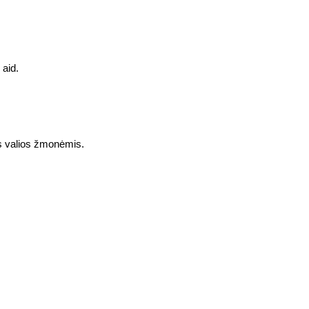
aid. 
os valios žmonėmis.