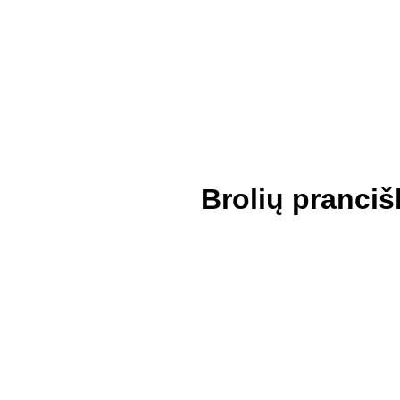
Pradžia
Naujie
Brolių pranciš