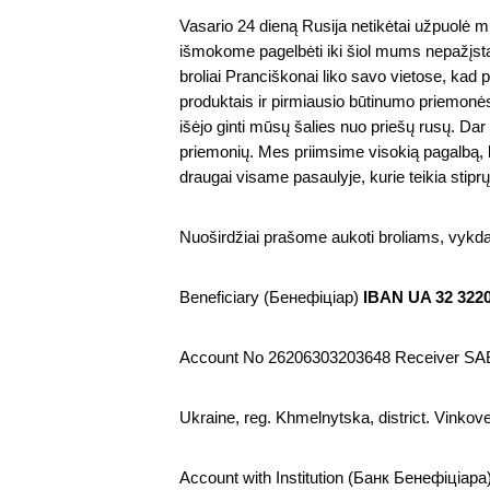
Vasario 24 dieną Rusija netikėtai užpuolė 
išmokome pagelbėti iki šiol mums nepažįsta
broliai Pranciškonai liko savo vietose, kad
produktais ir pirmiausio būtinumo priemonė
išėjo ginti mūsų šalies nuo priešų rusų. Da
priemonių. Mes priimsime visokią pagalbą, k
draugai visame pasaulyje, kurie teikia stip
Nuoširdžiai prašome aukoti broliams, vykdan
Beneficiary (Бенефіціар) 
IBAN UA 32 3220
Account No 26206303203648 Receiver 
Ukraine, reg. Khmelnytska, district. Vinkovets
Account with Institution (Банк Бенефіц