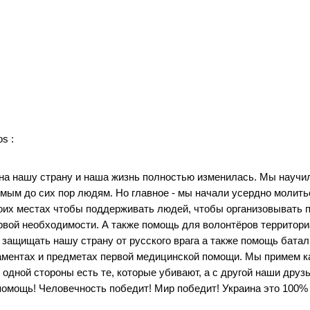
os
 : 
на нашу страну и наша жизнь полностью изменилась. Мы научил
ым до сих пор людям. Но главное - мы начали усердно молиться
их местах чтобы поддерживать людей, чтобы организовывать 
рвой необходимости. А также помощь для волонтёров территори
ащищать нашу страну от русского врага а также помощь баталь
аментах и предметах первой медицинской помощи. Мы примем 
дной стороны есть те, которые убивают, а с другой наши друзь
омощь! Человечность победит! Мир победит! Украина это 100% У