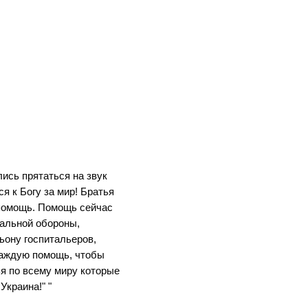
ись прятаться на звук 
 к Богу за мир! Братья 
помощь. Помощь сейчас 
альной обороны, 
ону госпитальеров, 
каждую помощь, чтобы 
я по всему миру которые 
краина!" "