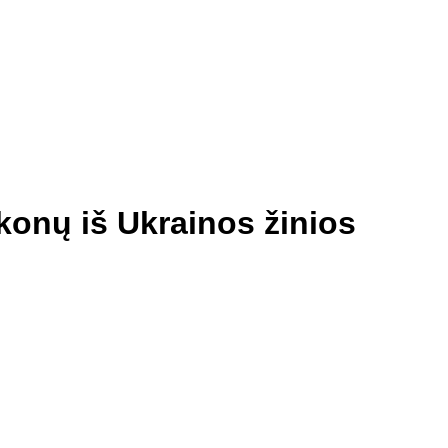
nos
Bažnyčia
Gallery 1252
Mažojo Princo daržas
Šv. Pranciškaus
konų iš Ukrainos žinios