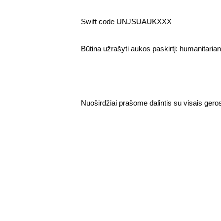
Swift code UNJSUAUKXXX 
Būtina užrašyti aukos paskirtį: humanitarian 
Nuoširdžiai prašome dalintis su visais ger