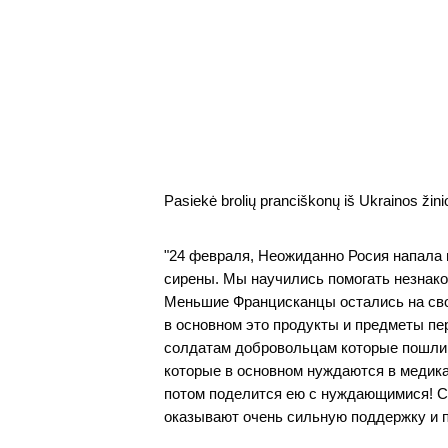
Pasiekė 
brolių pranciškonų iš Ukrainos žini
"24 февраля, Неожиданно Росия напала 
сирены. Мы научились помогать незнаком
Меньшие Францисканцы остались на сво
в основном это продукты и предметы пе
солдатам добровольцам которые пошли з
которые в основном нуждаются в медик
потом поделится ею с нуждающимися! С о
оказывают очень сильную поддержку и п