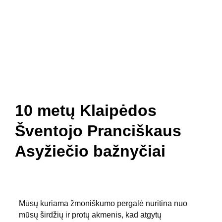
Pradžia
Naujienos
Bažnyčia
Gallery 1252
Mažojo Princo daržas
Šv. Pranciškaus paukšteliai
Mediateka
Veiklos
Apie Mus
10 metų Klaipėdos
Šventojo Pranciškaus
Asyžiečio bažnyčiai
Mūsų kuriama žmoniškumo pergalė nuritina nuo 
mūsų širdžių ir protų akmenis, kad atgytų 