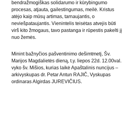
bendražmogiškas solidarumo ir kūrybingumo 
procesas, atjauta, gailestingumas, meilė. Kristus 
atėjo kaip mūsų artimas, tarnaujantis, o 
neviešpataujantis. Vienintelis teisėtas atvejis būti 
virš kito žmogaus, tavo pastanga ir rūpestis pakelti jį 
nuo žemės.
Minint bažnyčios pašventinimo dešimtmetį, Šv. 
Marijos Magdalietės dieną, t.y. liepos 22d. 12.00val. 
vyko šv. Mišios, kurias laikė Apaštalinis nuncijus – 
arkivyskupas dr. Petar Antun RAJIČ, Vyskupas 
ordinaras Algirdas JUREVIČIUS.